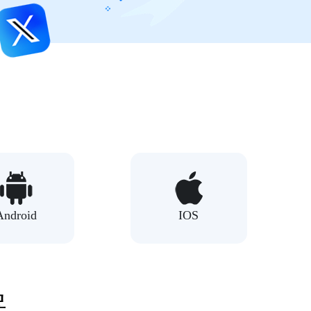
Android
IOS
器